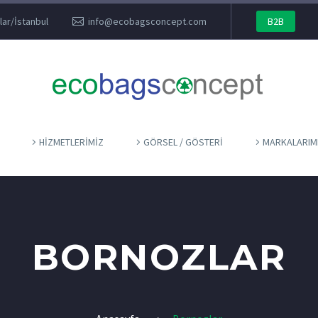
lar/İstanbul
info@ecobagsconcept.com
B2B
HIZMETLERIMIZ
GÖRSEL / GÖSTERI
MARKALARIM
BORNOZLAR