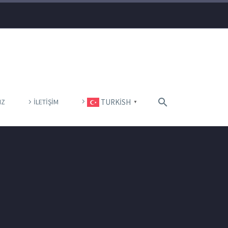
IZ
İLETIŞIM
TURKISH
▼